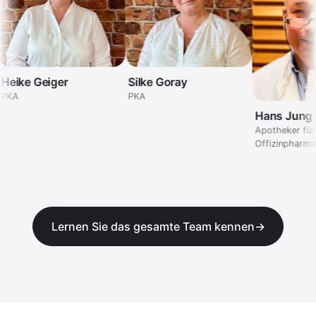
eike Geiger
Silke Goray
KA
PKA
Hans Jung
Apotheker für
Offizinpharmazi
Lernen Sie das gesamte Team kennen
→